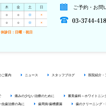
ご予約・お問
木
金
土
日
○
○
※
×
○
○
※
×
休診日：日曜・祝日
のご案内
ニュース
スタッフブログ
医院紹介・
で
痛みの少ない治療のために
審美歯科～ホワイトニン
い虫歯治療の為に
歯周病/歯槽膿漏
歯のクリーニング・