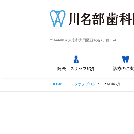
〒144-0034 東京都大田区西糀谷4丁目21-4
院長・スタッフ紹介
診療のご案
HOME
：
スタッフブログ
：
2020年3月
痛みの少ない治
子供の歯の全て～治
審美歯科～ホワイト
矯正歯科
インプラント
痛みの少ない虫歯治
歯周病/歯槽膿漏
歯のクリーニング・
摂食嚥下
症状別
レーザー治療
歯ぐきの移植/歯を支
療のために
療から矯正まで
ニング
療の為に
PMTCを受けたい
える骨の再生/歯の移
植