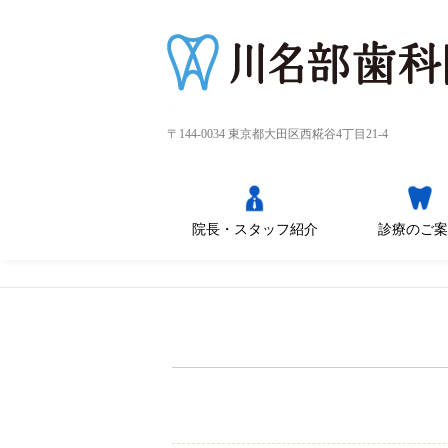
〒144-0034 東京都大田区西糀谷4丁目21-4
院長・スタッフ紹介
診療のご案
痛みの少ない治
子供の歯の全て～治
審美歯科～ホワイト
矯正歯科
インプラント
痛みの少ない虫歯治
歯周病/歯槽膿漏
歯のクリーニング・
摂食嚥下
症状別
レーザー治療
歯ぐきの移植/歯を支
療のために
療から矯正まで
ニング
療の為に
PMTCを受けたい
える骨の再生/歯の移
植