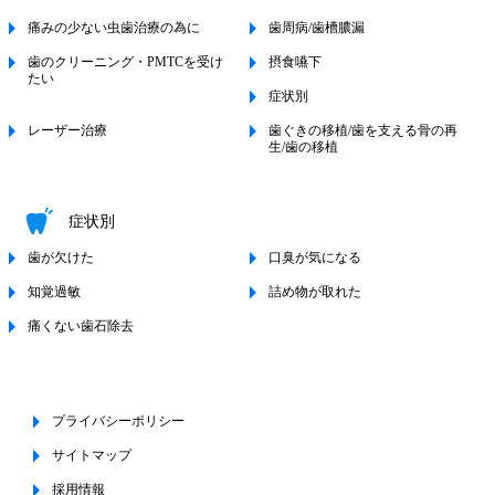
痛みの少ない虫歯治療の為に
歯周病/歯槽膿漏
歯のクリーニング・PMTCを受け
摂食嚥下
たい
症状別
レーザー治療
歯ぐきの移植/歯を支える骨の再
生/歯の移植
症状別
歯が欠けた
口臭が気になる
知覚過敏
詰め物が取れた
痛くない歯石除去
プライバシーポリシー
サイトマップ
採用情報