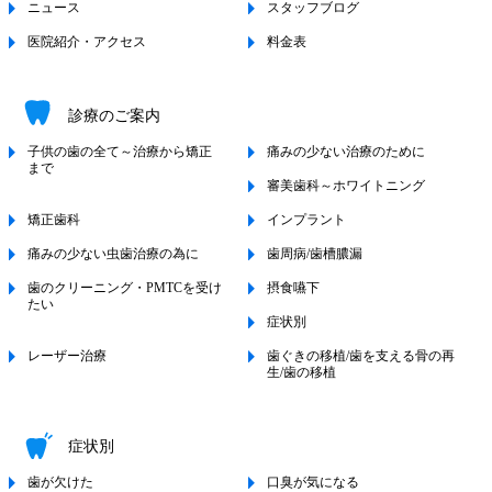
ニュース
スタッフブログ
医院紹介・アクセス
料金表
診療のご案内
子供の歯の全て～治療から矯正
痛みの少ない治療のために
まで
審美歯科～ホワイトニング
矯正歯科
インプラント
痛みの少ない虫歯治療の為に
歯周病/歯槽膿漏
歯のクリーニング・PMTCを受け
摂食嚥下
たい
症状別
レーザー治療
歯ぐきの移植/歯を支える骨の再
生/歯の移植
症状別
歯が欠けた
口臭が気になる