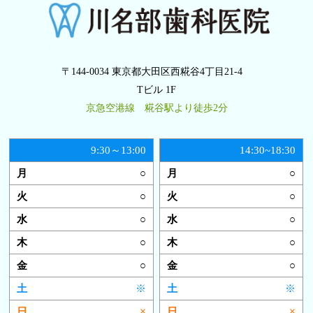
〒144-0034 東京都大田区西糀谷4丁目21-4
Tビル 1F
京急空港線 糀谷駅より徒歩2分
9:30～13:00
14:30~18:30
○
○
○
○
○
○
○
○
○
○
※
※
×
×