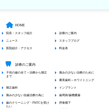
HOME
院長・スタッフ紹介
診療のご案内
ニュース
スタッフブログ
医院紹介・アクセス
料金表
診療のご案内
子供の歯の全て～治療から矯正
痛みの少ない治療のために
まで
審美歯科～ホワイトニング
矯正歯科
インプラント
痛みの少ない虫歯治療の為に
歯周病/歯槽膿漏
歯のクリーニング・PMTCを受け
摂食嚥下
たい