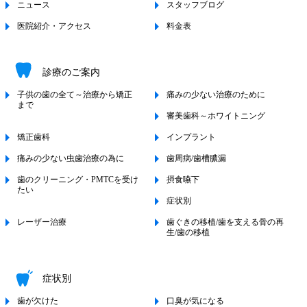
ニュース
スタッフブログ
医院紹介・アクセス
料金表
診療のご案内
子供の歯の全て～治療から矯正
痛みの少ない治療のために
まで
審美歯科～ホワイトニング
矯正歯科
インプラント
痛みの少ない虫歯治療の為に
歯周病/歯槽膿漏
歯のクリーニング・PMTCを受け
摂食嚥下
たい
症状別
レーザー治療
歯ぐきの移植/歯を支える骨の再
生/歯の移植
症状別
歯が欠けた
口臭が気になる