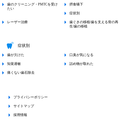
歯のクリーニング・PMTCを受け
摂食嚥下
たい
症状別
レーザー治療
歯ぐきの移植/歯を支える骨の再
生/歯の移植
症状別
歯が欠けた
口臭が気になる
知覚過敏
詰め物が取れた
痛くない歯石除去
プライバシーポリシー
サイトマップ
採用情報