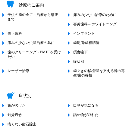
診療のご案内
子供の歯の全て～治療から矯正
痛みの少ない治療のために
まで
審美歯科～ホワイトニング
矯正歯科
インプラント
痛みの少ない虫歯治療の為に
歯周病/歯槽膿漏
歯のクリーニング・PMTCを受け
摂食嚥下
たい
症状別
レーザー治療
歯ぐきの移植/歯を支える骨の再
生/歯の移植
症状別
歯が欠けた
口臭が気になる
知覚過敏
詰め物が取れた
痛くない歯石除去